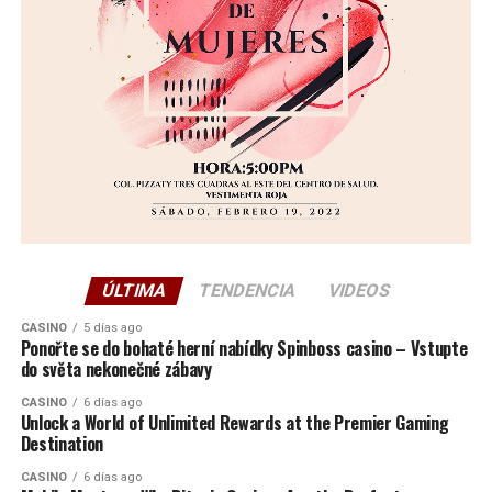
ÚLTIMA
TENDENCIA
VIDEOS
CASINO
5 días ago
Ponořte se do bohaté herní nabídky Spinboss casino – Vstupte
do světa nekonečné zábavy
CASINO
6 días ago
Unlock a World of Unlimited Rewards at the Premier Gaming
Destination
CASINO
6 días ago