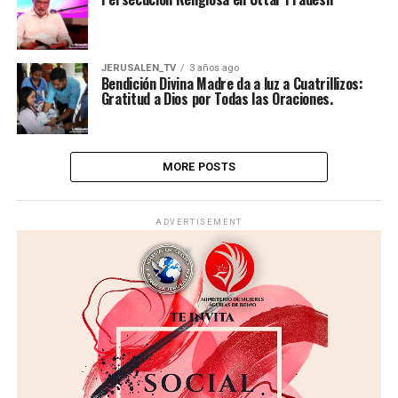
JERUSALEN_TV
3 años ago
Bendición Divina Madre da a luz a Cuatrillizos:
Gratitud a Dios por Todas las Oraciones.
MORE POSTS
ADVERTISEMENT