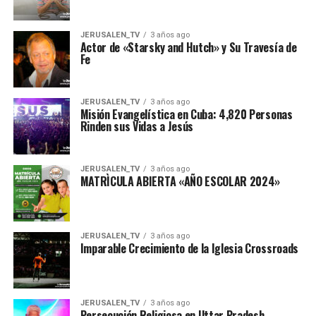
JERUSALEN_TV
3 años ago
Actor de «Starsky and Hutch» y Su Travesía de
Fe
JERUSALEN_TV
3 años ago
Misión Evangelística en Cuba: 4,820 Personas
Rinden sus Vidas a Jesús
JERUSALEN_TV
3 años ago
MATRÌCULA ABIERTA «AÑO ESCOLAR 2024»
JERUSALEN_TV
3 años ago
Imparable Crecimiento de la Iglesia Crossroads
JERUSALEN_TV
3 años ago
Persecución Religiosa en Uttar Pradesh