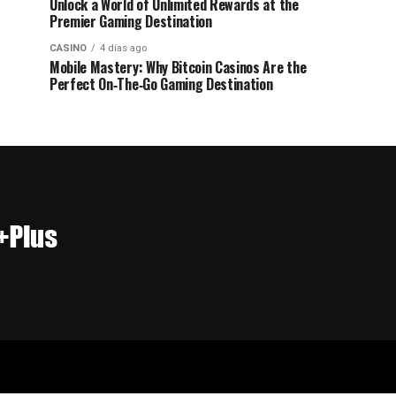
Unlock a World of Unlimited Rewards at the
Premier Gaming Destination
CASINO
4 días ago
Mobile Mastery: Why Bitcoin Casinos Are the
Perfect On‑The‑Go Gaming Destination