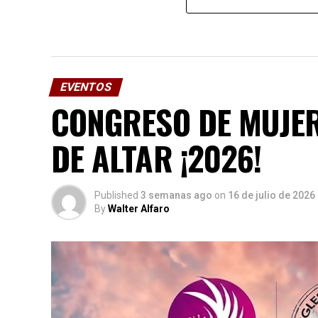
EVENTOS
CONGRESO DE MUJER
DE ALTAR ¡2026!
Published
3 semanas ago
on
16 de julio de 2026
By
Walter Alfaro