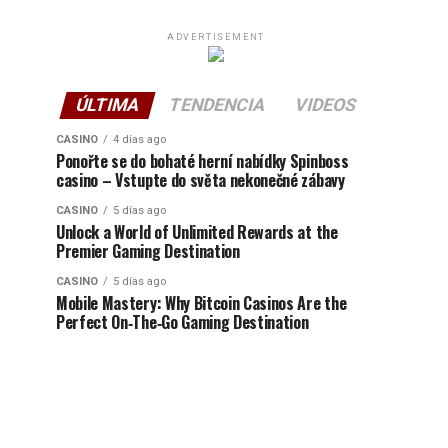
ADVERTISEMENT
ÚLTIMA
TENDENCIA
VIDEOS
CASINO
4 días ago
Ponořte se do bohaté herní nabídky Spinboss
casino – Vstupte do světa nekonečné zábavy
CASINO
5 días ago
Unlock a World of Unlimited Rewards at the
Premier Gaming Destination
CASINO
5 días ago
Mobile Mastery: Why Bitcoin Casinos Are the
Perfect On‑The‑Go Gaming Destination