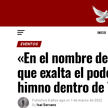
INICIO
EVENTOS
«En el nombre de
que exalta el pod
himno dentro de 
Published
4 años ago
on
1 de marzo de 2022
By
Isaí Serrano