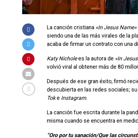
La canción cristiana
«In Jesus Name»
siendo una de las más virales de la p
acaba de firmar un contrato con una di
Katy Nichole
es la autora de
«In Jesus
volvió viral al obtener más de 80 millo
Después de ese gran éxito, firmó reci
descubierta en las redes sociales; su
Tok
e
Instagram
.
La canción fue escrita durante la pande
misma cuando se encuentra en medio d
“Oro por tu sanación/Que las circuns