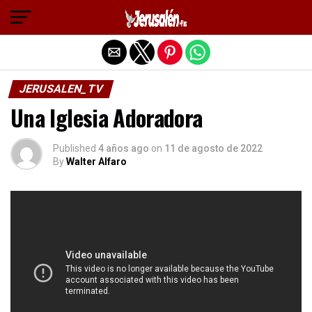
Salir de la versión móvil
JERUSALEN_TV
Una Iglesia Adoradora
Published
4 años ago
on
11 de agosto de 2022
By
Walter Alfaro