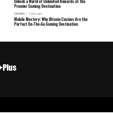
Unlock a World of Unlimited Rewards at the
Premier Gaming Destination
CASINO
3 días ago
Mobile Mastery: Why Bitcoin Casinos Are the
Perfect On‑The‑Go Gaming Destination