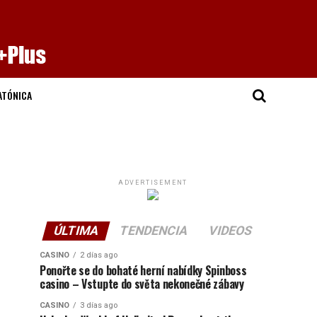
ATÓNICA
ADVERTISEMENT
ÚLTIMA
TENDENCIA
VIDEOS
CASINO
2 días ago
Ponořte se do bohaté herní nabídky Spinboss
casino – Vstupte do světa nekonečné zábavy
CASINO
3 días ago