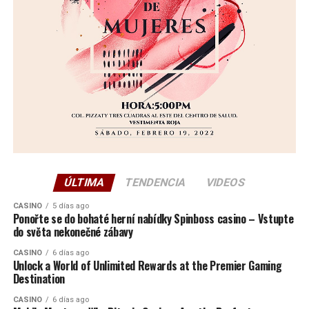
ÚLTIMA
TENDENCIA
VIDEOS
CASINO
5 días ago
Ponořte se do bohaté herní nabídky Spinboss casino – Vstupte
do světa nekonečné zábavy
CASINO
6 días ago
Unlock a World of Unlimited Rewards at the Premier Gaming
Destination
CASINO
6 días ago