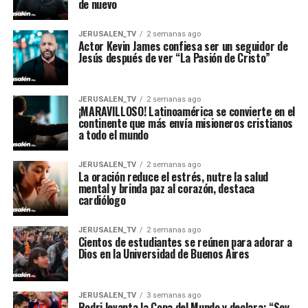
de nuevo
JERUSALEN_TV
2 semanas ago
Actor Kevin James confiesa ser un seguidor de
Jesús después de ver “La Pasión de Cristo”
JERUSALEN_TV
2 semanas ago
¡MARAVILLOSO! Latinoamérica se convierte en el
continente que más envía misioneros cristianos
a todo el mundo
JERUSALEN_TV
2 semanas ago
La oración reduce el estrés, nutre la salud
mental y brinda paz al corazón, destaca
cardiólogo
JERUSALEN_TV
2 semanas ago
Cientos de estudiantes se reúnen para adorar a
Dios en la Universidad de Buenos Aires
JERUSALEN_TV
3 semanas ago
Rodri levanta la Copa del Mundo y declara: “Soy