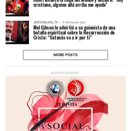
cristiano, alguien allá arriba me ayuda”
JERUSALEN_TV
3 semanas ago
Mel Gibson le advirtió a su guionista de una
batalla espiritual sobre la Resurrección de
Cristo: “Satanás va a ir por ti”
MORE POSTS
ADVERTISEMENT