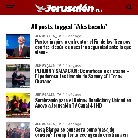
All posts tagged "#destacado"
JERUSALEN_TV
1 año ago
Pastor inspira a enfrentar el Fin de los Tiempos
con fe: «Jesús es nuestra seguridad ante lo que
viene»
JERUSALEN_TV
1 año ago
PERDÓN Y SALVACIÓN: De mafioso a cristiano –
El poderoso testimonio de Sammy «El Toro»
Gravano
JERUSALEN_TV
1 año ago
Sembrando para el Reino» Bendición y Unidad en
Apoyo a Jerusalén TV Canal 41 HD
JERUSALEN_TV
1 año ago
Casa Blanca se consagra como ‘casa de
oración’: Trump fortalece agenda cristiana en