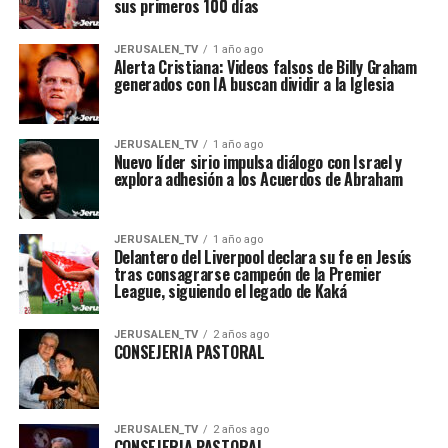
sus primeros 100 días
JERUSALEN_TV
1 año ago
Alerta Cristiana: Videos falsos de Billy Graham
generados con IA buscan dividir a la Iglesia
JERUSALEN_TV
1 año ago
Nuevo líder sirio impulsa diálogo con Israel y
explora adhesión a los Acuerdos de Abraham
JERUSALEN_TV
1 año ago
Delantero del Liverpool declara su fe en Jesús
tras consagrarse campeón de la Premier
League, siguiendo el legado de Kaká
JERUSALEN_TV
2 años ago
CONSEJERIA PASTORAL
JERUSALEN_TV
2 años ago
CONSEJERIA PASTORAL