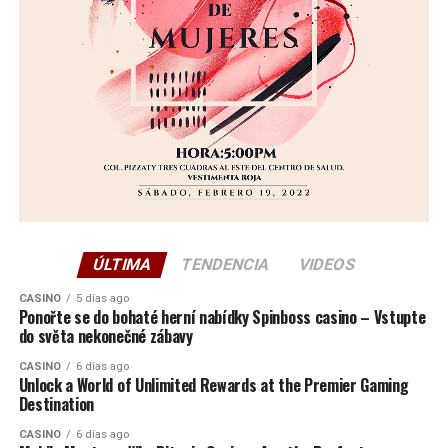
ÚLTIMA
TENDENCIA
VIDEOS
CASINO
5 días ago
Ponořte se do bohaté herní nabídky Spinboss casino – Vstupte
do světa nekonečné zábavy
CASINO
6 días ago
Unlock a World of Unlimited Rewards at the Premier Gaming
Destination
CASINO
6 días ago