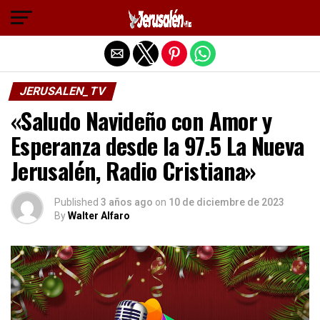
Salir de la versión móvil
JERUSALEN_TV
«Saludo Navideño con Amor y
Esperanza desde la 97.5 La Nueva
Jerusalén, Radio Cristiana»
Published
3 años ago
on
10 de diciembre de 2023
By
Walter Alfaro