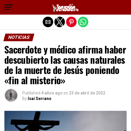
Salir de la versión móvil
NOTICIAS
Sacerdote y médico afirma haber
descubierto las causas naturales
de la muerte de Jesús poniendo
«fin al misterio»
Published
4 años ago
on
23 de abril de 2022
By
Isaí Serrano