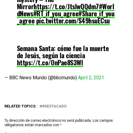
Mirror
https://t.co/JtslwQQdm7
#Worl
dNews
#RT_if_you_agree
#Share_if_you
_agree
pic.twitter.com/S49hsuECsu
— THE WORLD NEWS【OFFICIAL】 (@news_type_c)
April
15, 2022
Semana Santa: cómo fue la muerte
de Jesús, según la ciencia
https://t.co/OnPae8S3Wl
— BBC News Mundo (@bbcmundo)
April 2, 2021
RELATED TOPICS:
#DESTACADO
Tu dirección de correo electrónico no será publicada.
Los campos
obligatorios están marcados con
*