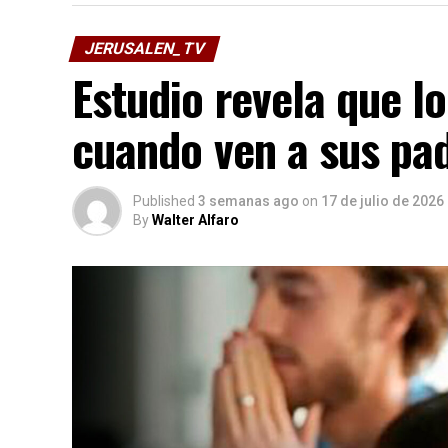
JERUSALEN_TV
Estudio revela que lo
cuando ven a sus pad
Published
3 semanas ago
on
17 de julio de 2026
By
Walter Alfaro