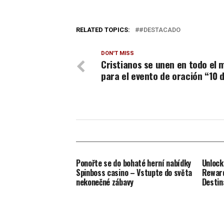
RELATED TOPICS:
#DESTACADO
DON'T MISS
Cristianos se unen en todo el
para el evento de oración “10 d
Ponořte se do bohaté herní nabídky
Unlock
Spinboss casino – Vstupte do světa
Reward
nekonečné zábavy
Destin