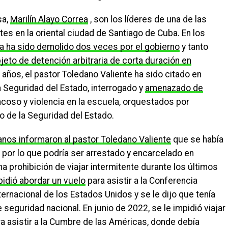
sa,
Marilín Alayo Correa
, son los líderes de una de las
es en la oriental ciudad de Santiago de Cuba. En los
esia ha sido demolido dos veces por el gobierno
y tanto
eto de detención arbitraria de corta duración en
s años, el pastor Toledano Valiente ha sido citado en
la Seguridad del Estado, interrogado y
amenazado de
acoso y violencia en la escuela, orquestados por
o de la Seguridad del Estado.
nos informaron al pastor Toledano Valiente
que se había
 por lo que podría ser arrestado y encarcelado en
 prohibición de viajar intermitente durante los últimos
pidió abordar un vuelo
para asistir a la Conferencia
ternacional de los Estados Unidos y se le dijo que tenía
 seguridad nacional. En junio de 2022, se le impidió viajar
ra asistir a la Cumbre de las Américas, donde debía