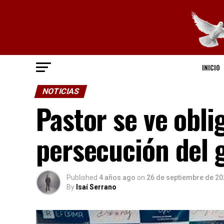
INICIO
NOTICIAS
Pastor se ve obli
persecución del 
Published
4 años ago
on
26 de septiembre de 20
By
Isaí Serrano