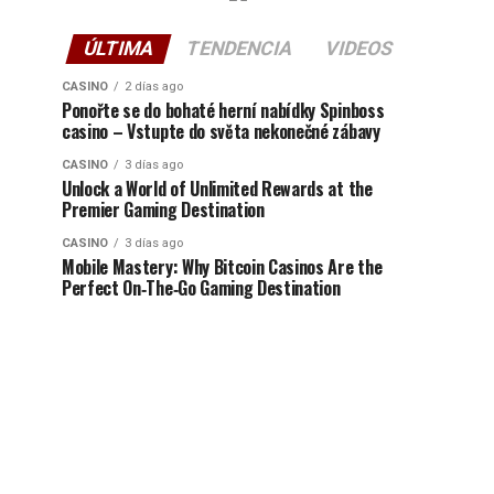
ÚLTIMA
TENDENCIA
VIDEOS
CASINO
2 días ago
Ponořte se do bohaté herní nabídky Spinboss
casino – Vstupte do světa nekonečné zábavy
CASINO
3 días ago
Unlock a World of Unlimited Rewards at the
Premier Gaming Destination
CASINO
3 días ago
Mobile Mastery: Why Bitcoin Casinos Are the
Perfect On‑The‑Go Gaming Destination