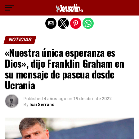
Salir de la versión móvil
NOTICIAS
«Nuestra única esperanza es
Dios», dijo Franklin Graham en
su mensaje de pascua desde
Ucrania
Published
4 años ago
on
19 de abril de 2022
By
Isaí Serrano