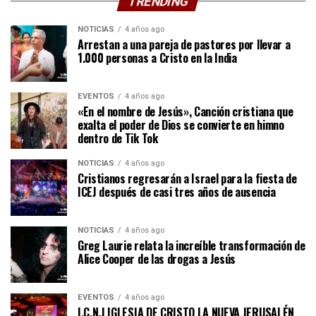
TRENDING
NOTICIAS
4 años ago
Arrestan a una pareja de pastores por llevar a
1.000 personas a Cristo en la India
EVENTOS
4 años ago
«En el nombre de Jesús», Canción cristiana que
exalta el poder de Dios se convierte en himno
dentro de Tik Tok
NOTICIAS
4 años ago
Cristianos regresarán a Israel para la fiesta de
ICEJ después de casi tres años de ausencia
NOTICIAS
4 años ago
Greg Laurie relata la increíble transformación de
Alice Cooper de las drogas a Jesús
EVENTOS
4 años ago
I.C.N.J IGLESIA DE CRISTO LA NUEVA JERUSALÉN