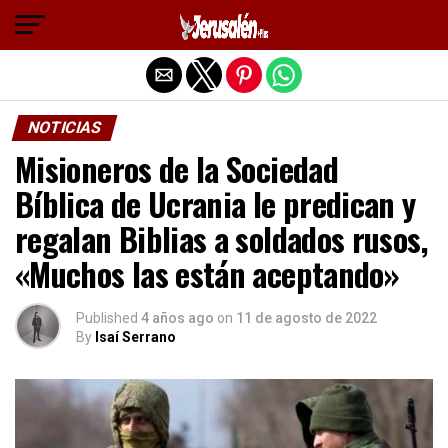
Salir de la versión móvil
NOTICIAS
Misioneros de la Sociedad
Bíblica de Ucrania le predican y
regalan Biblias a soldados rusos,
«Muchos las están aceptando»
Published
4 años ago
on
11 de agosto de 2022
By
Isaí Serrano