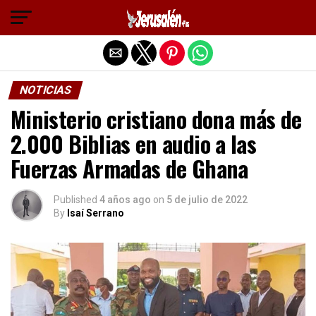
Salir de la versión móvil
NOTICIAS
Ministerio cristiano dona más de
2.000 Biblias en audio a las
Fuerzas Armadas de Ghana
Published
4 años ago
on
5 de julio de 2022
By
Isaí Serrano