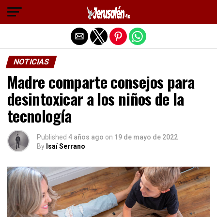
Salir de la versión móvil
NOTICIAS
Madre comparte consejos para
desintoxicar a los niños de la
tecnología
Published
4 años ago
on
19 de mayo de 2022
By
Isaí Serrano