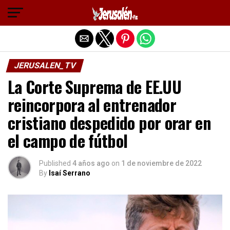
Salir de la versión móvil
JERUSALEN_TV
La Corte Suprema de EE.UU
reincorpora al entrenador
cristiano despedido por orar en
el campo de fútbol
Published
4 años ago
on
1 de noviembre de 2022
By
Isaí Serrano