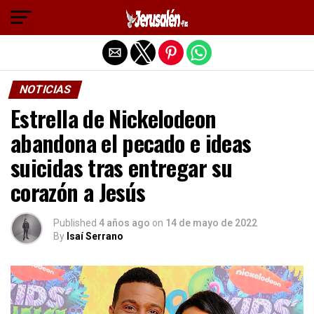
Salir de la versión móvil
NOTICIAS
Estrella de Nickelodeon
abandona el pecado e ideas
suicidas tras entregar su
corazón a Jesús
Published
4 años ago
on
14 de mayo de 2022
By
Isaí Serrano