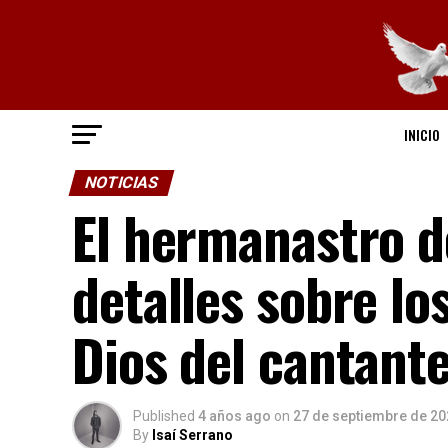
INICIO
NOTICIAS
El hermanastro de
detalles sobre los
Dios del cantant
Published
4 años ago
on
27 de septiembre de 20
By
Isaí Serrano