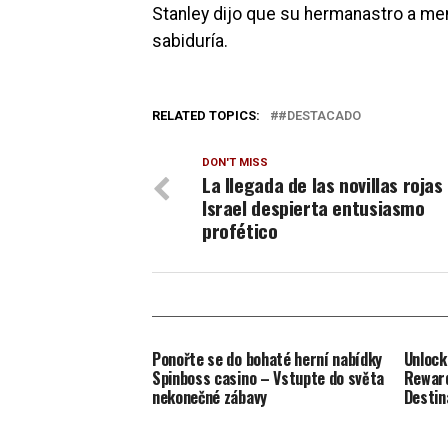
Stanley dijo que su hermanastro a men
sabiduría.
RELATED TOPICS:
#DESTACADO
DON'T MISS
La llegada de las novillas rojas
Israel despierta entusiasmo
profético
Ponořte se do bohaté herní nabídky
Unlock
Spinboss casino – Vstupte do světa
Reward
nekonečné zábavy
Destin