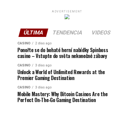
ADVERTISEMENT
ÚLTIMA
TENDENCIA
VIDEOS
CASINO
2 días ago
Ponořte se do bohaté herní nabídky Spinboss
casino – Vstupte do světa nekonečné zábavy
CASINO
3 días ago
Unlock a World of Unlimited Rewards at the
Premier Gaming Destination
CASINO
3 días ago
Mobile Mastery: Why Bitcoin Casinos Are the
Perfect On‑The‑Go Gaming Destination