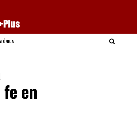
ATÓNICA
a
 fe en