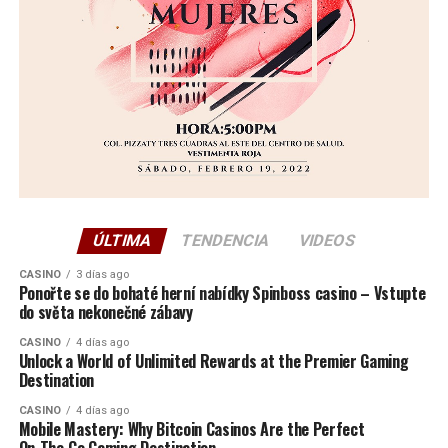
ÚLTIMA
TENDENCIA
VIDEOS
CASINO
3 días ago
Ponořte se do bohaté herní nabídky Spinboss casino – Vstupte
do světa nekonečné zábavy
CASINO
4 días ago
Unlock a World of Unlimited Rewards at the Premier Gaming
Destination
CASINO
4 días ago
Mobile Mastery: Why Bitcoin Casinos Are the Perfect
On‑The‑Go Gaming Destination