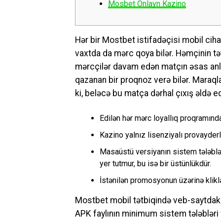
Mosbet Onlayn Kazino
Hər bir Mostbet istifadəçisi mobil cihaz
vaxtda da mərc qoya bilər. Həmçinin 
mərcçilər davam edən matçın əsas anla
qazanan bir proqnoz verə bilər. Maraqlan
ki, beləcə bu matça dərhal çıxış əldə ed
Edilən hər mərc loyallıq proqramında 
Kazino yalnız lisenziyalı provayderl
Masaüstü versiyanın sistem tələblər
yer tutmur, bu isə bir üstünlükdür.
İstənilən promosyonun üzərinə kliklə
Mostbet mobil tətbiqində veb-saytdakı 
APK faylının minimum sistem tələbləri v