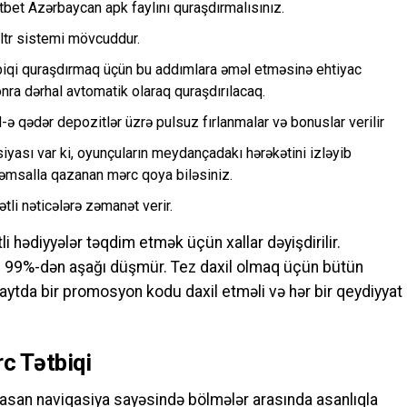
bet Azərbaycan apk faylını quraşdırmalısınız.
ltr sistemi mövcuddur.
tətbiqi quraşdırmaq üçün bu addımlara əməl etməsinə ehtiyac
onra dərhal avtomatik olaraq quraşdırılacaq.
ə qədər depozitlər üzrə pulsuz fırlanmalar və bonuslar verilir
iyası var ki, oyunçuların meydançadakı hərəkətini izləyib
 əmsalla qazanan mərc qoya biləsiniz.
ətli nəticələrə zəmanət verir.
 hədiyyələr təqdim etmək üçün xallar dəyişdirilir.
kin 99%-dən aşağı düşmür. Tez daxil olmaq üçün bütün
Saytda bir promosyon kodu daxil etməli və hər bir qeydiyyat
c Tətbiqi
asan naviqasiya sayəsində bölmələr arasında asanlıqla