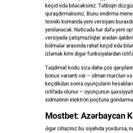
keçid edə biləcəksiniz. Tətbiqin düzg
quraşdırmalısınız. Bunu endirmə mener
texniki komanda yeni versiyanı buraxd
yenilənəcək. Nəticədə hər dəfə yeni opt
versiyada çatışmazlıqlar aradan qaldırı
bölmələr arasında rahat keçid edə bilər
izləmək kimi digər funksiyalardan istifa
Təqdimat kodu sizə daha çox qarşıla
bonus variantı var – idman mərcləri v
keçdikdən sonra oyunçuların hesablar
istifadə olunur – oyunçunun şəxsiyyətin
xidmətinin elektron poçtuna göndərmə
Mostbet: Azərbaycan K
Əgər cihazınız bu siyahıda yoxdursa, n