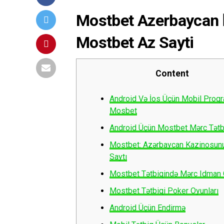
Mostbet Azerbaycan 
Mostbet Az Sayti
Content
Android Və İos Üçün Mobil Proq
Mosbet
Android Üçün Mostbet Mərc Tətb
Mostbet: Azərbaycan Kazinosun
Saytı
Mostbet Tətbiqində Mərc Idman 
Mostbet Tətbiqi Poker Oyunları
Android Üçün Endirmə