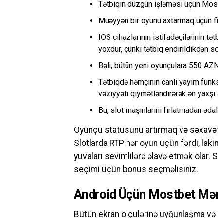
Tətbiqin düzgün işləməsi üçün Most
Müəyyən bir oyunu axtarmaq üçün fi
IOS cihazlarının istifadəçilərinin 
yoxdur, çünki tətbiq endirildikdən s
Bəli, bütün yeni oyunçulara 550 AZN-
Tətbiqdə həmçinin canlı yayım funks
vəziyyəti qiymətləndirərək ən yaxşı
Bu, slot maşınlarını fırlatmadan ədal
Oyunçu statusunu artırmaq və səxavətli
Slotlarda RTP hər oyun üçün fərdi, la
yuvaları sevimlilərə əlavə etmək olar. 
seçimi üçün bonus seçməlisiniz.
Android Üçün Mostbet Mər
Bütün ekran ölçülərinə uyğunlaşma və 