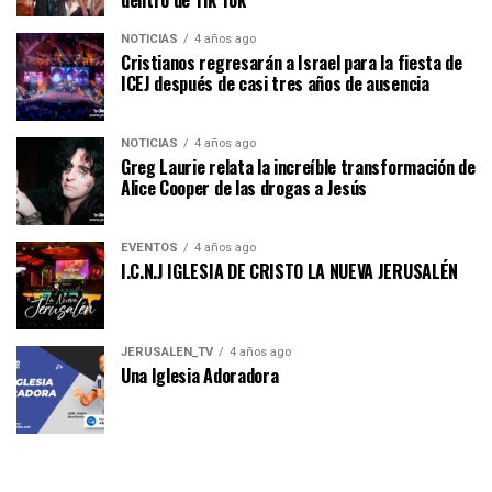
dentro de Tik Tok
NOTICIAS
4 años ago
Cristianos regresarán a Israel para la fiesta de
ICEJ después de casi tres años de ausencia
NOTICIAS
4 años ago
Greg Laurie relata la increíble transformación de
Alice Cooper de las drogas a Jesús
EVENTOS
4 años ago
I.C.N.J IGLESIA DE CRISTO LA NUEVA JERUSALÉN
JERUSALEN_TV
4 años ago
Una Iglesia Adoradora