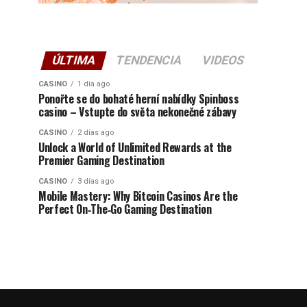
ÚLTIMA
TENDENCIA
VIDEOS
CASINO
1 día ago
Ponořte se do bohaté herní nabídky Spinboss
casino – Vstupte do světa nekonečné zábavy
CASINO
2 días ago
Unlock a World of Unlimited Rewards at the
Premier Gaming Destination
CASINO
3 días ago
Mobile Mastery: Why Bitcoin Casinos Are the
Perfect On‑The‑Go Gaming Destination