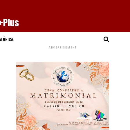
ATÓNICA
ADVERTISEMENT